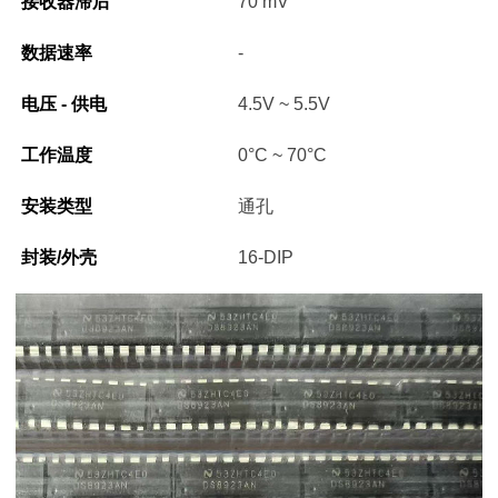
接收器滞后
70 mV
数据速率
-
电压 - 供电
4.5V ~ 5.5V
工作温度
0°C ~ 70°C
安装类型
通孔
封装/外壳
16-DIP